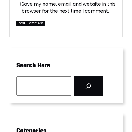
Save my name, email, and website in this
browser for the next time I comment.
Search Here
S
e
a
r
c
h
Categories