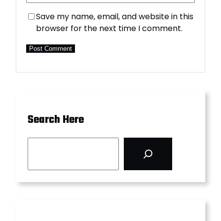
Save my name, email, and website in this
browser for the next time I comment.
Search Here
S
e
a
r
c
h