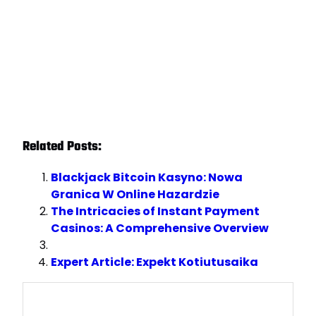
Related Posts:
Blackjack Bitcoin Kasyno: Nowa
Granica W Online Hazardzie
The Intricacies of Instant Payment
Casinos: A Comprehensive Overview
Expert Article: Expekt Kotiutusaika