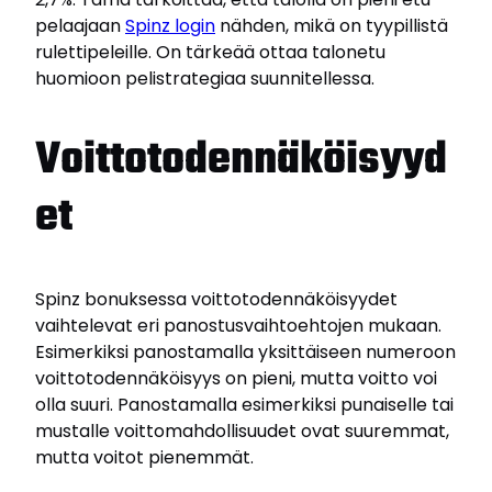
pelaajaan
Spinz login
nähden, mikä on tyypillistä
rulettipeleille. On tärkeää ottaa talonetu
huomioon pelistrategiaa suunnitellessa.
Voittotodennäköisyyd
et
Spinz bonuksessa voittotodennäköisyydet
vaihtelevat eri panostusvaihtoehtojen mukaan.
Esimerkiksi panostamalla yksittäiseen numeroon
voittotodennäköisyys on pieni, mutta voitto voi
olla suuri. Panostamalla esimerkiksi punaiselle tai
mustalle voittomahdollisuudet ovat suuremmat,
mutta voitot pienemmät.