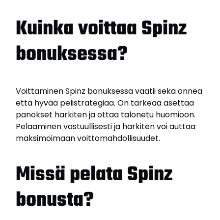
Kuinka voittaa Spinz
bonuksessa?
Voittaminen Spinz bonuksessa vaatii sekä onnea
että hyvää pelistrategiaa. On tärkeää asettaa
panokset harkiten ja ottaa talonetu huomioon.
Pelaaminen vastuullisesti ja harkiten voi auttaa
maksimoimaan voittomahdollisuudet.
Missä pelata Spinz
bonusta?