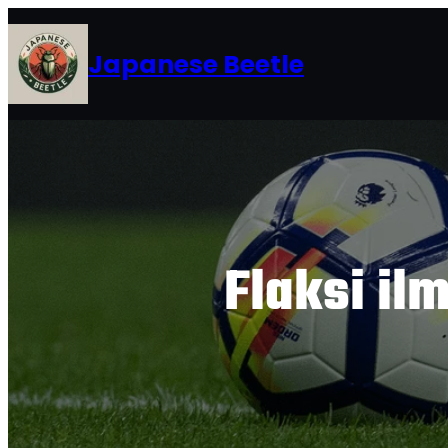
Skip
to
Japanese Beetle
content
Flaksi il