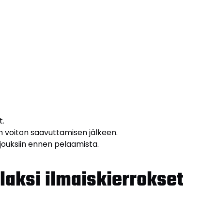
t.
en voiton saavuttamisen jälkeen.
rjouksiin ennen pelaamista.
laksi ilmaiskierrokset