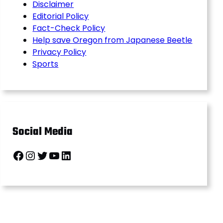
Disclaimer
Editorial Policy
Fact-Check Policy
Help save Oregon from Japanese Beetle
Privacy Policy
Sports
Social Media
Facebook
Instagram
Twitter
YouTube
LinkedIn