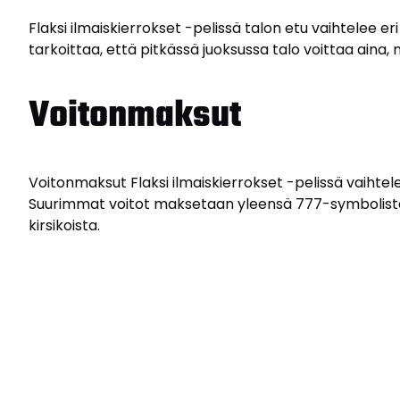
Flaksi ilmaiskierrokset -pelissä talon etu vaihtelee eri
tarkoittaa, että pitkässä juoksussa talo voittaa aina, 
Voitonmaksut
Voitonmaksut Flaksi ilmaiskierrokset -pelissä vaihtel
Suurimmat voitot maksetaan yleensä 777-symbolist
kirsikoista.