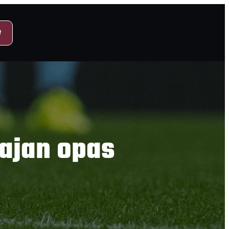
y
aajan opas