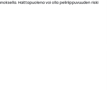
oksella. Haittapuolena voi olla peliriippuvuuden riski