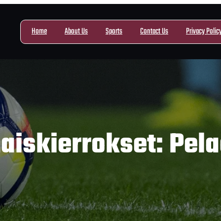
Home
About Us
Sports
Contact Us
Privacy Polic
maiskierrokset: Pel