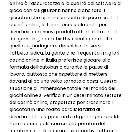
online è l’accuratezza e la qualità dei software di
gioco con cui gli utenti hanno a che fare. I
giocatori che aprono un conto di gioco sui siti di
casinò online, lo fanno principalmente per
divertirsi con i nuovi prodotti offerti dal mercato
del gambling, ma l’obiettivo finale per molti è
quello di guadagnare dei soldi attraverso
l’attività ludica. La gente che frequenta i migliori
casinò online in Italia preferisce giocare alla
fermata dell’autobus o durante le pause di
lavoro, piuttosto che aspettare di mettersi
davanti al pc una volta tornata a casa. Questa
situazione di immersione totale nel mondo dei
giochi online si verifica in un determinato settore
dei casinò online, progettato per trascinare i
giocatori in una realtà parallela fatta di
divertimento e opportunità di guadagnare soldi.
L’arma principale con cui gli operatori del
gambling e delle scommesse sportive attirano