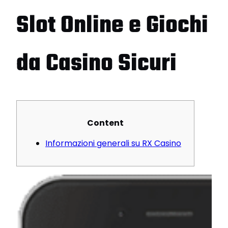
Slot Online e Giochi
da Casino Sicuri
Content
Informazioni generali su RX Casino