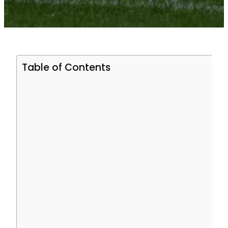
Table of Contents