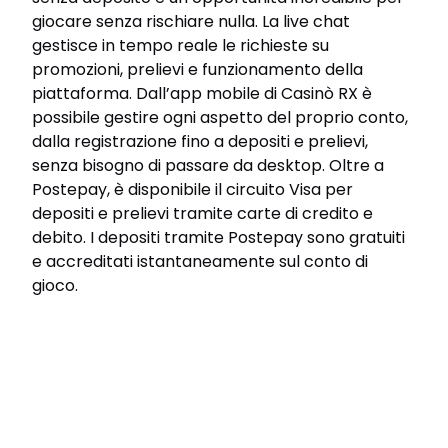
giocare senza rischiare nulla. La live chat
gestisce in tempo reale le richieste su
promozioni, prelievi e funzionamento della
piattaforma. Dall’app mobile di Casinò RX è
possibile gestire ogni aspetto del proprio conto,
dalla registrazione fino a depositi e prelievi,
senza bisogno di passare da desktop. Oltre a
Postepay, è disponibile il circuito Visa per
depositi e prelievi tramite carte di credito e
debito. I depositi tramite Postepay sono gratuiti
e accreditati istantaneamente sul conto di
gioco.