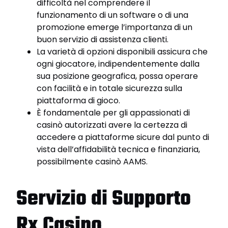
difficoltà nel comprendere il
funzionamento di un software o di una
promozione emerge l’importanza di un
buon servizio di assistenza clienti.
La varietà di opzioni disponibili assicura che
ogni giocatore, indipendentemente dalla
sua posizione geografica, possa operare
con facilità e in totale sicurezza sulla
piattaforma di gioco.
È fondamentale per gli appassionati di
casinò autorizzati avere la certezza di
accedere a piattaforme sicure dal punto di
vista dell’affidabilità tecnica e finanziaria,
possibilmente casinò AAMS.
Servizio di Supporto
Rx Casino