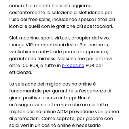
concreti e recenti. Il casinò aggiorna
costantemente la selezione di slot idonee per
l’uso dei free spins, includendo spesso i titoli più
iconici e quelli con le grafiche più spettacolari.
Slot machine, sport virtuali, croupier dal vivo,
lounge VIP, competizioni di slot Per casino rx,
verifichiamo anti-frode prima di approvare,
garantendo fairness. Nessuna fee per prelievi
oltre 100 EUR, e tutto in
r-x.casino
EUR per
efficienza.
La selezione dei migliori casino online è
fondamentale per garantire un’esperienza di
gioco positiva e senza intoppi. Non è
un’esagerazione affermare che ormai tutti i
migliori casinò online ADM prevedono vari generi
di promozioni. Come saprete, per giocare con
soldi veri in un casinò online è necessario