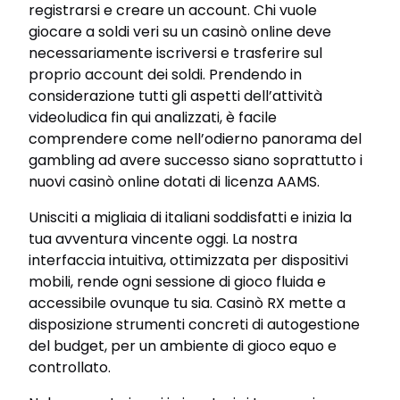
registrarsi e creare un account. Chi vuole
giocare a soldi veri su un casinò online deve
necessariamente iscriversi e trasferire sul
proprio account dei soldi. Prendendo in
considerazione tutti gli aspetti dell’attività
videoludica fin qui analizzati, è facile
comprendere come nell’odierno panorama del
gambling ad avere successo siano soprattutto i
nuovi casinò online dotati di licenza AAMS.
Unisciti a migliaia di italiani soddisfatti e inizia la
tua avventura vincente oggi. La nostra
interfaccia intuitiva, ottimizzata per dispositivi
mobili, rende ogni sessione di gioco fluida e
accessibile ovunque tu sia. Casinò RX mette a
disposizione strumenti concreti di autogestione
del budget, per un ambiente di gioco equo e
controllato.