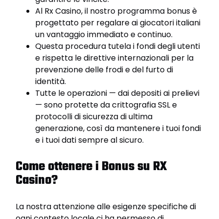
Al Rx Casino, il nostro programma bonus è
progettato per regalare ai giocatori italiani
un vantaggio immediato e continuo.
Questa procedura tutela i fondi degli utenti
e rispetta le direttive internazionali per la
prevenzione delle frodi e del furto di
identità.
Tutte le operazioni — dai depositi ai prelievi
— sono protette da crittografia SSL e
protocolli di sicurezza di ultima
generazione, così da mantenere i tuoi fondi
e i tuoi dati sempre al sicuro.
Come ottenere i Bonus su RX
Casino?
La nostra attenzione alle esigenze specifiche di
ogni contesto locale ci ha permesso di