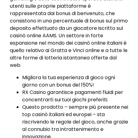
utenti sulle proprie piattaforme è
rappresentata dai bonus di benvenuto, che
consistono in una percentuale di bonus sul primo
deposito effettuato da un giocatore iscritto sul
casinò online AAMS. Un settore in forte
espansione nel mondo dei casinò online italiani è
quello relativo ai Gratta e Vinci online e a tutte le
altre forme di lotteria istantanea offerte dal
web.
Migliora la tua esperienza di gioco ogni
giorno con un bonus del 150%!
RX Casino garantisce pagamenti fluidi per
concentrarti sui tuoi giochi preferiti.
Questo prodotto – sempre più presente nei
top casinò italiani ed europei – sta
riscrivendo le regole del gioco, anche grazie
al connubio tra intrattenimento e
innovazione.