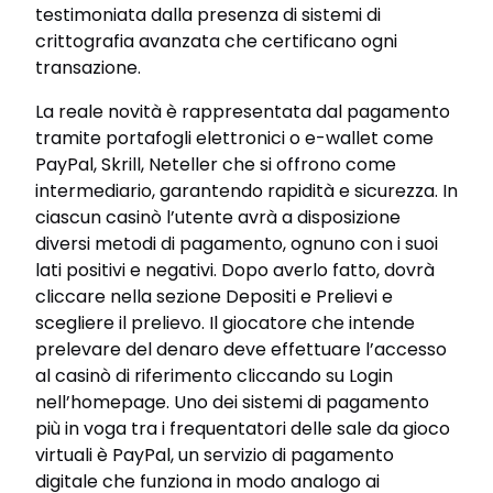
testimoniata dalla presenza di sistemi di
crittografia avanzata che certificano ogni
transazione.
La reale novità è rappresentata dal pagamento
tramite portafogli elettronici o e-wallet come
PayPal, Skrill, Neteller che si offrono come
intermediario, garantendo rapidità e sicurezza. In
ciascun casinò l’utente avrà a disposizione
diversi metodi di pagamento, ognuno con i suoi
lati positivi e negativi. Dopo averlo fatto, dovrà
cliccare nella sezione Depositi e Prelievi e
scegliere il prelievo. Il giocatore che intende
prelevare del denaro deve effettuare l’accesso
al casinò di riferimento cliccando su Login
nell’homepage. Uno dei sistemi di pagamento
più in voga tra i frequentatori delle sale da gioco
virtuali è PayPal, un servizio di pagamento
digitale che funziona in modo analogo ai