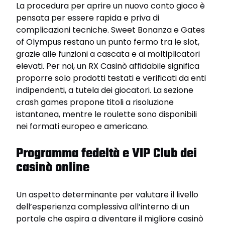
La procedura per aprire un nuovo conto gioco è
pensata per essere rapida e priva di
complicazioni tecniche. Sweet Bonanza e Gates
of Olympus restano un punto fermo tra le slot,
grazie alle funzioni a cascata e ai moltiplicatori
elevati. Per noi, un RX Casinò affidabile significa
proporre solo prodotti testati e verificati da enti
indipendenti, a tutela dei giocatori. La sezione
crash games propone titoli a risoluzione
istantanea, mentre le roulette sono disponibili
nei formati europeo e americano.
Programma fedeltà e VIP Club dei
casinò online
Un aspetto determinante per valutare il livello
dell’esperienza complessiva all’interno di un
portale che aspira a diventare il migliore casinò