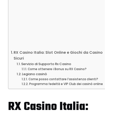
RX Casino Italia: Slot Online e Giochi da Casino
Sicuri
Servizio di Supporto Rx Casino
Come ottenere i Bonus su RX Casino?
Legiano casinò
Come posso contattare l’assistenza clienti?
Programma fedeltà e VIP Club dei casinò online
RX Casino Italia: