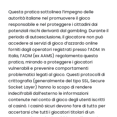
Questa pratica sottolinea l’impegno delle
autorità italiane nel promuovere il gioco
responsabile e nel proteggere i cittadini dai
potenziali rischi derivanti dal gambling. Durante il
periodo di autoesclusione, il giocatore non può
accedere ai servizi di gioco d’azzardo online
forniti dagli operatori registrati presso l’ADM. In
Italia, l’ADM (ex AAMS) regolamenta questa
pratica, mirando a proteggere i giocatori
vulnerabili e prevenire comportamenti
problematici legati al gioco. Questi protocolli di
crittografia (generalmente del tipo SSL, Secure
Socket Layer) hanno lo scopo di rendere
indecifrabili dall’esterno le informazioni
contenute nel conto di gioco degli utenti iscritti
al casinò. I casinò sicuri devono fare di tutto per
accertarsi che tutti i giocatori titolari di un