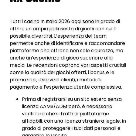
Tutti i casino in Italia 2026 oggi sono in grado di
offrire un ampio palinsesto di giochi con cui è
possibile divertirsi. L’esperienza del team
permette anche di identificare e raccomandare
piattaforme che offrono non solo sicurezza, ma
anche un’esperienza di gioco superiore alla
media. Le recensioni coprono vari aspetti cruciali
come la qualità dei giochi offerti, i bonus e le
promozioni, il servizio clienti, i metodi di
pagamento e l’esperienza utente complessiva.
Prima di registrarsi su un sito estero senza
licenza AAMS/ADM però, è necessario
verificare che si tratti di piattaforme
affidabili, con una licenza straniera legale, in
grado di proteggere i tuoi dati personali e
garantire le vincite.