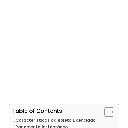
Table of Contents
Características da Roleta Licenciada
Pagamento Instantâneo