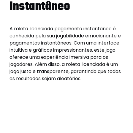
Instantâneo
A roleta licenciada pagamento instantâneo é
conhecida pela sua jogabilidade emocionante e
pagamentos instantâneos. Com uma interface
intuitiva e gráficos impressionantes, este jogo
oferece uma experiência imersiva para os
jogadores. Além disso, a roleta licenciada é um
jogo justo e transparente, garantindo que todos
os resultados sejam aleatórios.