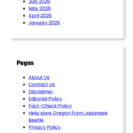
July 2026
May 2026
April 2026
January 2026
Pages
About Us
Contact Us
Disclaimer
Editorial Policy
Fact-Check Policy
Help save Oregon from Japanese
Beetle
Privacy Policy