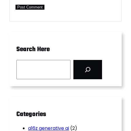
Search Here
S
e
a
r
c
h
Categories
a16z generative ai
(2)