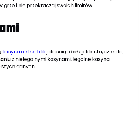
 grze i nie przekraczaj swoich limitów.
tami
ą
kasyna online blik
jakością obsługi klienta, szeroką
aniu z nielegalnymi kasynami, legalne kasyna
istych danych.