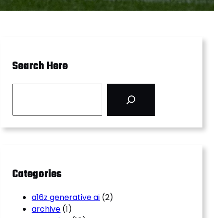
Search Here
S
e
a
r
c
h
Categories
a16z generative ai
(2)
archive
(1)