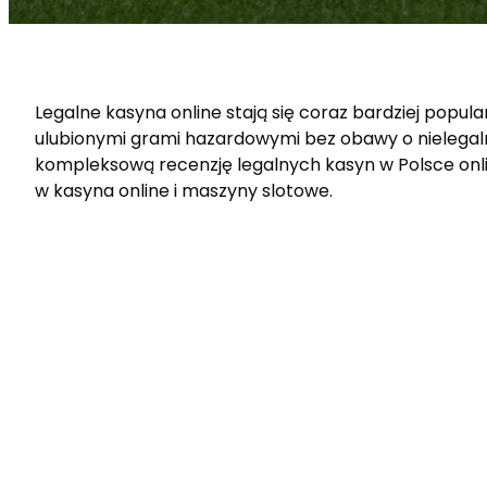
Legalne kasyna online stają się coraz bardziej popul
ulubionymi grami hazardowymi bez obawy o nielegaln
kompleksową recenzję legalnych kasyn w Polsce onlin
w kasyna online i maszyny slotowe.