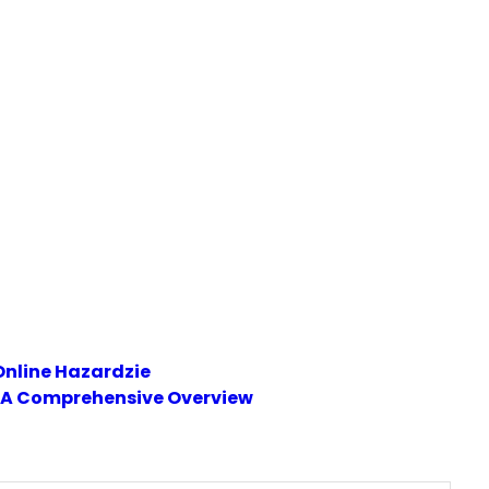
Online Hazardzie
: A Comprehensive Overview