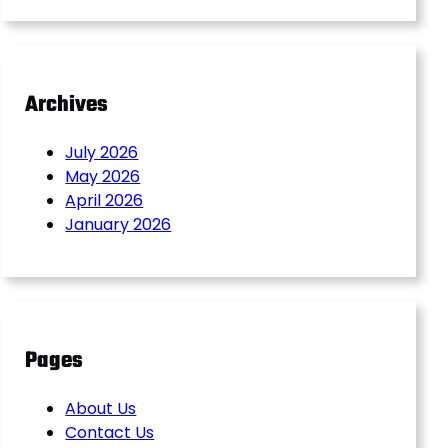
Archives
July 2026
May 2026
April 2026
January 2026
Pages
About Us
Contact Us