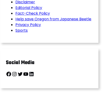
Disclaimer
Editorial Policy
Fact-Check Policy
Help save Oregon from Japanese Beetle
Privacy Policy
Sports
Social Media
Facebook
Instagram
Twitter
YouTube
LinkedIn