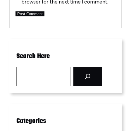
browser for the next time I comment.
Search Here
S
e
a
r
c
h
Categories