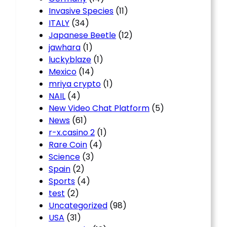
Invasive Species
(11)
ITALY
(34)
Japanese Beetle
(12)
jawhara
(1)
luckyblaze
(1)
Mexico
(14)
mriya crypto
(1)
NAIL
(4)
New Video Chat Platform
(5)
News
(61)
r-x.casino 2
(1)
Rare Coin
(4)
Science
(3)
Spain
(2)
Sports
(4)
test
(2)
Uncategorized
(98)
USA
(31)