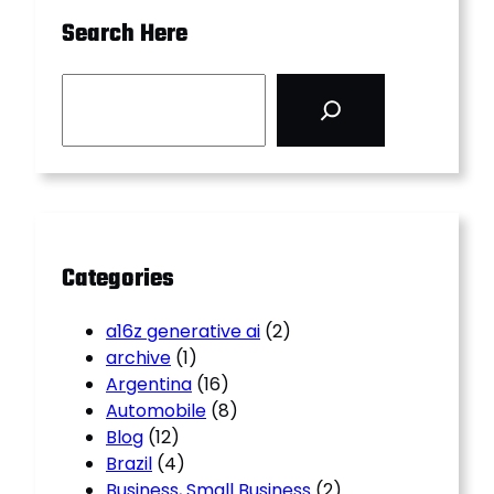
Search Here
S
e
a
r
c
h
Categories
a16z generative ai
(2)
archive
(1)
Argentina
(16)
Automobile
(8)
Blog
(12)
Brazil
(4)
Business, Small Business
(2)