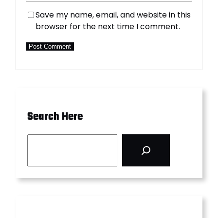
Save my name, email, and website in this
browser for the next time I comment.
Search Here
S
e
a
r
c
h