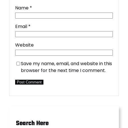
Name
*
Email
*
Website
Save my name, email, and website in this
browser for the next time I comment.
Search Here