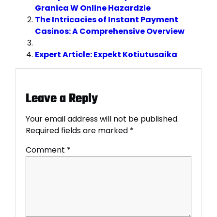
Granica W Online Hazardzie
The Intricacies of Instant Payment
Casinos: A Comprehensive Overview
Expert Article: Expekt Kotiutusaika
Leave a Reply
Your email address will not be published.
Required fields are marked
*
Comment
*