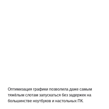
Оптимизация графики позволила даже самым
тяжёлым слотам запускаться без задержек на
большинстве ноутбуков и настольных ПК.