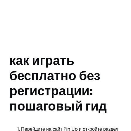
как играть
бесплатно без
регистрации:
пошаговый гид
Перейдите на сайт Pin Up и откройте раздел