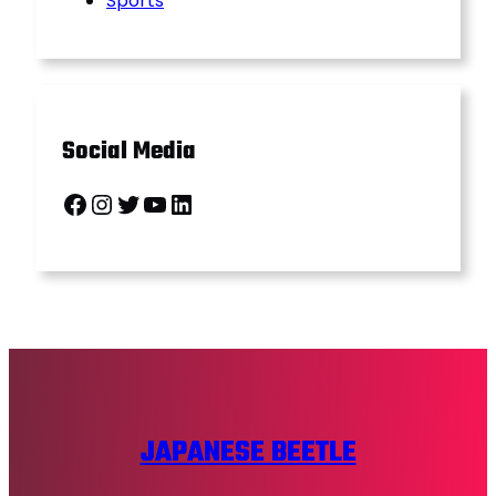
Sports
Social Media
Facebook
Instagram
Twitter
YouTube
LinkedIn
JAPANESE BEETLE