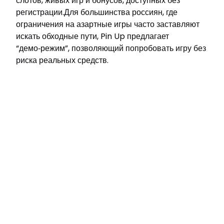
слотов, живых игр и бонусов, доступных без
регистрации.Для большинства россиян, где
ограничения на азартные игры часто заставляют
искать обходные пути, Pin Up предлагает
“демо‑режим”, позволяющий попробовать игру без
риска реальных средств.