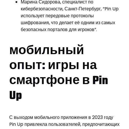
Марина Сидорова, специалист по
кибербезопасности, Санкт‑Петербург, “Pin Up
использует передовые протоколы
шифрования, что делает её одним из самых
безопасных порталов для игроков”.
мобильный
опыт: игры на
смартфоне в Pin
Up
С выходом мобильного приложения в 2023 году
Pin Up привлекла пользователей, предпочитающих