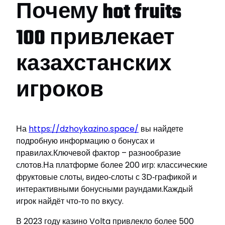
Почему hot fruits
100 привлекает
казахстанских
игроков
На
https://dzhoykazino.space/
вы найдете
подробную информацию о бонусах и
правилах.Ключевой фактор – разнообразие
слотов.На платформе более 200 игр: классические
фруктовые слоты, видео‑слоты с 3D‑графикой и
интерактивными бонусными раундами.Каждый
игрок найдёт что‑то по вкусу.
В 2023 году казино Volta привлекло более 500