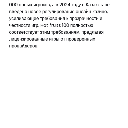
000 новых игроков, а в 2024 году в Казахстане
введено новое регулирование онлайн‑казино,
усиливающее требования к прозрачности и
честности игр. Hot fruits 100 полностью
соответствует этим требованиям, предлагая
лицензированные игры от проверенных
провайдеров.