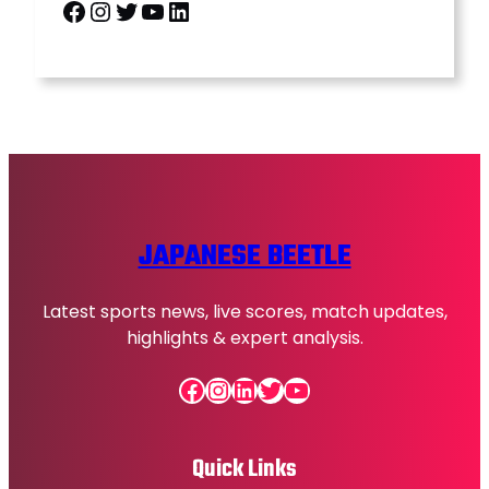
Facebook
Instagram
Twitter
YouTube
LinkedIn
JAPANESE BEETLE
Latest sports news, live scores, match updates,
highlights & expert analysis.
Facebook
Instagram
LinkedIn
Twitter
YouTube
Quick Links