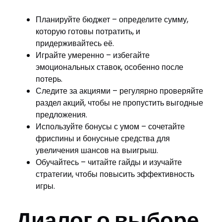
Планируйте бюджет – определите сумму,
которую готовы потратить, и
придерживайтесь её.
Играйте умеренно – избегайте
эмоциональных ставок, особенно после
потерь.
Следите за акциями – регулярно проверяйте
раздел акций, чтобы не пропустить выгодные
предложения.
Используйте бонусы с умом – сочетайте
фриспины и бонусные средства для
увеличения шансов на выигрыш.
Обучайтесь – читайте гайды и изучайте
стратегии, чтобы повысить эффективность
игры.