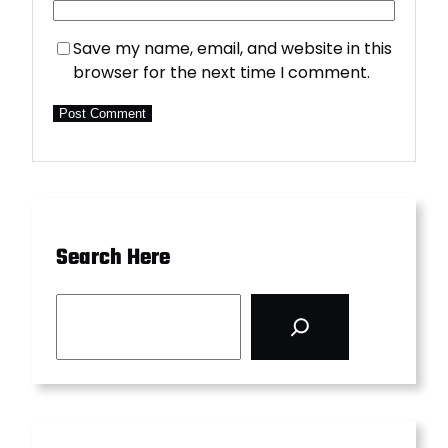
Save my name, email, and website in this
browser for the next time I comment.
Search Here
S
e
a
r
c
h