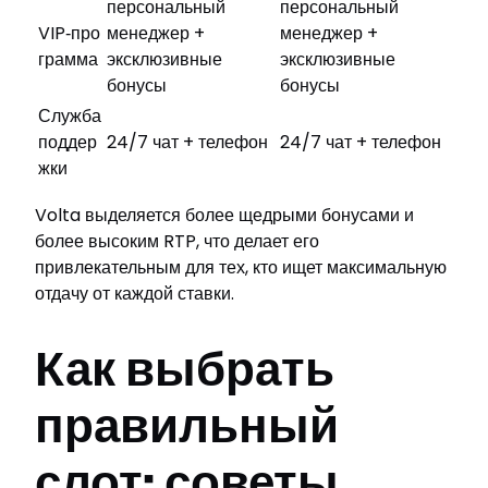
персональный
персональный
VIP‑про
менеджер +
менеджер +
грамма
эксклюзивные
эксклюзивные
бонусы
бонусы
Служба
поддер
24/7 чат + телефон
24/7 чат + телефон
жки
Volta выделяется более щедрыми бонусами и
более высоким RTP, что делает его
привлекательным для тех, кто ищет максимальную
отдачу от каждой ставки.
Как выбрать
правильный
слот: советы