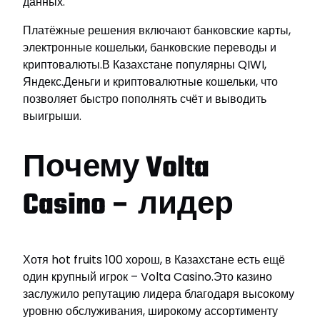
данных.
Платёжные решения включают банковские карты,
электронные кошельки, банковские переводы и
криптовалюты.В Казахстане популярны QIWI,
Яндекс.Деньги и криптовалютные кошельки, что
позволяет быстро пополнять счёт и выводить
выигрыши.
Почему Volta
Casino – лидер
Хотя hot fruits 100 хорош, в Казахстане есть ещё
один крупный игрок – Volta Casino.Это казино
заслужило репутацию лидера благодаря высокому
уровню обслуживания, широкому ассортименту