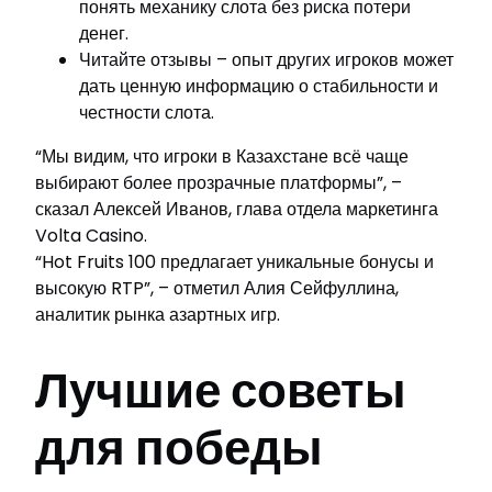
понять механику слота без риска потери
денег.
Читайте отзывы – опыт других игроков может
дать ценную информацию о стабильности и
честности слота.
“Мы видим, что игроки в Казахстане всё чаще
выбирают более прозрачные платформы”, –
сказал Алексей Иванов, глава отдела маркетинга
Volta Casino.
“Hot Fruits 100 предлагает уникальные бонусы и
высокую RTP”, – отметил Алия Сейфуллина,
аналитик рынка азартных игр.
Лучшие советы
для победы