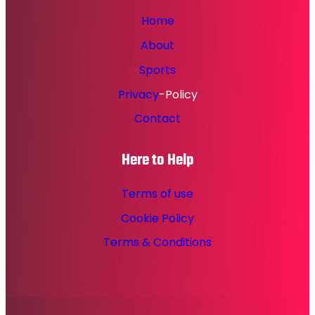
Home
About
Sports
Privacy
-Policy
Contact
Here to Help
Terms of use
Cookie Policy
Terms & Conditions