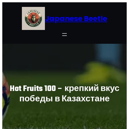
Skip
to
Japanese Beetle
content
Hot Fruits 100 – крепкий вкус
победы в Казахстане